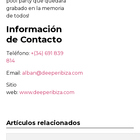
pool party que quedará
grabado en la memoria
de todos!
Información
de Contacto
Teléfono:
+(34) 691 839
814
Email:
alban@deeperibiza.com
Sitio
web:
www.deeperibiza.com
Artículos relacionados