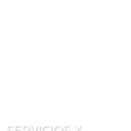
SERVICIOS Y