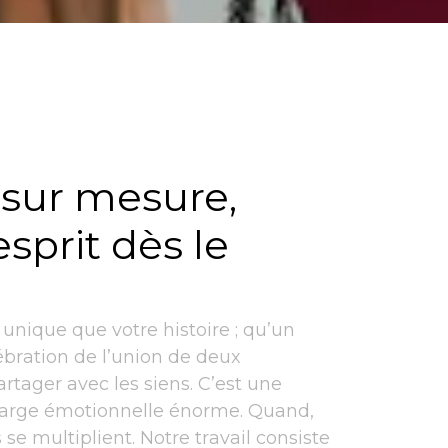
 sur mesure,
esprit dès le
u
n
i
q
u
e
q
u
e
v
o
t
r
e
h
i
s
t
o
i
r
e
;
q
u
’
u
n
é
b
r
a
t
i
o
n
d
e
l
’
u
n
i
o
n
d
e
d
e
u
x
a
r
t
a
g
e
r
a
v
e
c
l
e
s
s
i
e
n
s
.
C
’
e
s
t
u
n
e
a
r
g
e
é
m
o
t
i
o
n
n
e
l
l
e
é
n
o
r
m
e
.
Q
u
a
n
d
,
s
s
e
m
u
l
t
i
p
l
i
e
n
t
.
N
o
t
r
e
t
r
a
v
a
i
l
c
o
n
s
i
s
t
e