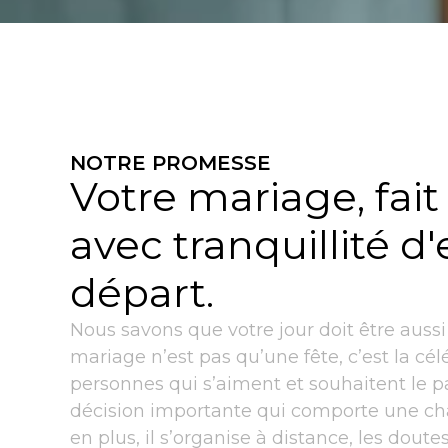
NOTRE PROMESSE
Votre mariage, fait
avec tranquillité d'
départ.
N
o
u
s
s
a
v
o
n
s
q
u
e
v
o
t
r
e
j
o
u
r
d
o
i
t
ê
t
r
e
a
u
s
s
i
m
a
r
i
a
g
e
n
’
e
s
t
p
a
s
q
u
’
u
n
e
f
ê
t
e
,
c
’
e
s
t
l
a
c
é
l
p
e
r
s
o
n
n
e
s
q
u
i
s
’
a
i
m
e
n
t
e
t
s
o
u
h
a
i
t
e
n
t
l
e
p
d
é
c
i
s
i
o
n
i
m
p
o
r
t
a
n
t
e
q
u
i
c
o
m
p
o
r
t
e
u
n
e
c
h
e
n
p
l
u
s
,
i
l
s
’
o
r
g
a
n
i
s
e
à
d
i
s
t
a
n
c
e
,
l
e
s
d
o
u
t
e