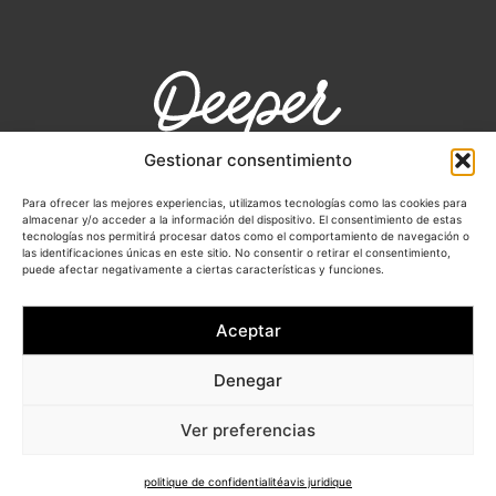
Sant Josep de Sa Talaia
Gestionar consentimiento
Ibiza – 07830 – España
Para ofrecer las mejores experiencias, utilizamos tecnologías como las cookies para
almacenar y/o acceder a la información del dispositivo. El consentimiento de estas
tecnologías nos permitirá procesar datos como el comportamiento de navegación o
info@deeperibiza.com
las identificaciones únicas en este sitio. No consentir o retirar el consentimiento,
puede afectar negativamente a ciertas características y funciones.
Aceptar
Denegar
© Copyright 2026 |
Cookies
|
Avis
DEEPER IBIZA | All
juridique
|
Politique
Ver preferencias
Rights Reserved
de confidentialité
politique de confidentialité
avis juridique