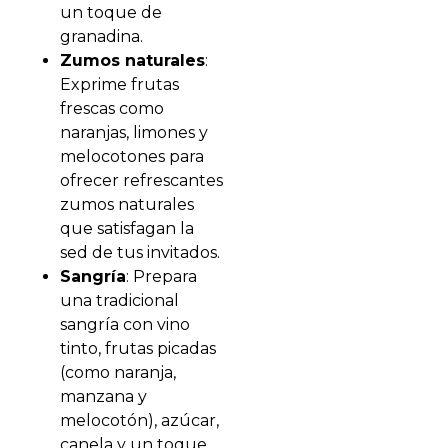
un toque de
granadina.
Zumos naturales
:
Exprime frutas
frescas como
naranjas, limones y
melocotones para
ofrecer refrescantes
zumos naturales
que satisfagan la
sed de tus invitados.
Sangría
: Prepara
una tradicional
sangría con vino
tinto, frutas picadas
(como naranja,
manzana y
melocotón), azúcar,
canela y un toque