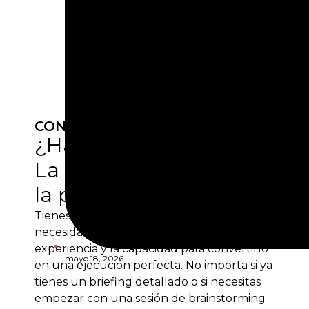
CONTACTO
¿Hablamos?
La magia empieza en
la primera llamada.
Tienes el propósito, el sueño, la ilusión, la
necesidad. Nosotros tenemos la red, la
experiencia y la capacidad para convertirlo
mayo 18, 2026
en una ejecución perfecta. No importa si ya
tienes un briefing detallado o si necesitas
empezar con una sesión de brainstorming